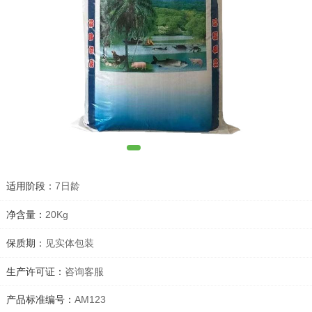
1
2
3
4
5
适用阶段：
7日龄
净含量：
20Kg
保质期：
见实体包装
生产许可证：
咨询客服
产品标准编号：
AM123