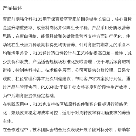
产品描述
育肥前期强化料P103用于保育后至育肥前期关键生长窗口，核心目标
是提升增重效率、改善料肉比并保障生长平稳。产品采用分阶段营养
思路，在蛋白供给、能量释放和关键微量营养支持方面进行优化，使
动物在生长潜力释放期获得更均衡营养。针对育肥前期常见的采食不
均和增重差异，P103通过适口性设计与工艺控制提高日粮一致性，减
少挑食和浪费。产品适合规模场标准化投喂管理，便于与后续育肥料
衔接，控制换料冲击。技术服务层面，公司可提供分群投喂、日采食
观察、栏位管理和异常批次纠偏建议，帮助客户将方案执行到位。通
过产品与管理协同，P103有助于提升批次整齐度和阶段性生产效率，
为中后期育肥提供稳定基础。
在实践应用中，P103也支持按区域原料条件和客户目标进行策略优
化，兼顾效果稳定与成本可控，适用于对周转效率有明确要求的养殖
主体。
在合作过程中，技术团队会结合批次表现开展阶段对标分析，帮助客