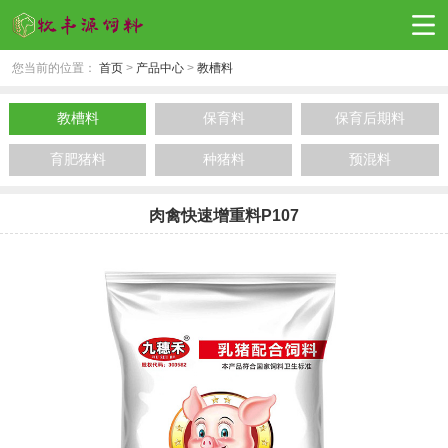
您当前的位置：
首页
>
产品中心
>
教槽料
教槽料
保育料
保育后期料
育肥猪料
种猪料
预混料
肉禽快速增重料P107